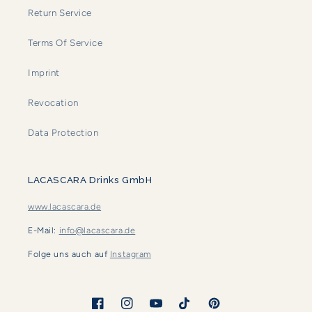
Return Service
Terms Of Service
Imprint
Revocation
Data Protection
LACASCARA Drinks GmbH
www.lacascara.de
E-Mail:
info@lacascara.de
Folge uns auch auf
Instagram
Facebook
Instagram
YouTube
TikTok
Pinterest