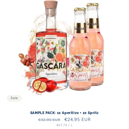
Sale
SAMPLE PACK: 1x Aperitivo + 2x Spritz
Regular
Sale
€24,95 EUR
€32,90 EUR
UNIT
PER
€27,72
/
L
price
price
PRICE