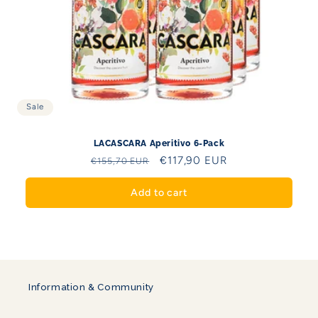
Sale
LACASCARA Aperitivo 6-Pack
Regular
Sale
€117,90 EUR
€155,70 EUR
price
price
Add to cart
Information & Community