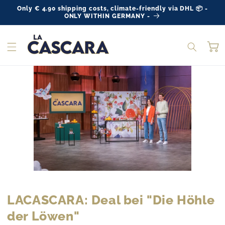
Skip to
Only € 4.90 shipping costs, climate-friendly via DHL 📦 -
content
ONLY WITHIN GERMANY -
Ca
LACASCARA: Deal bei "Die Höhle
der Löwen"