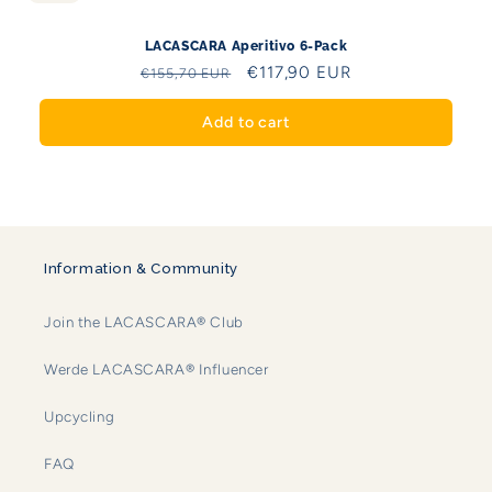
LACASCARA Aperitivo 6-Pack
Regular
Sale
€117,90 EUR
€155,70 EUR
price
price
Add to cart
Information & Community
Join the LACASCARA® Club
Werde LACASCARA® Influencer
Upcycling
FAQ