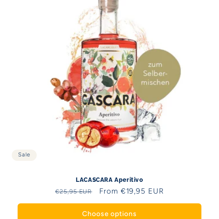
Sale
LACASCARA Aperitivo
Regular
Sale
From €19,95 EUR
€25,95 EUR
price
price
Choose options