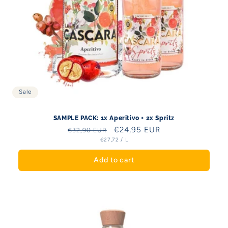
Sale
SAMPLE PACK: 1x Aperitivo + 2x Spritz
Regular
Sale
€24,95 EUR
€32,90 EUR
UNIT
PER
€27,72
/
L
price
price
PRICE
Add to cart