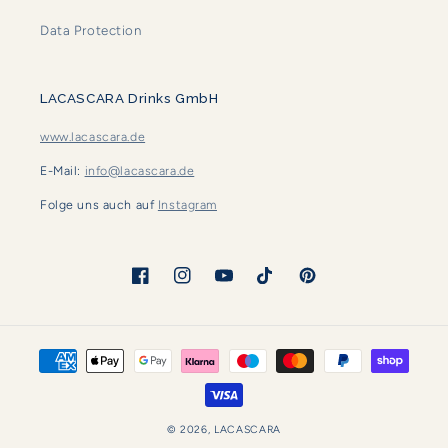
Data Protection
LACASCARA Drinks GmbH
www.lacascara.de
E-Mail:
info@lacascara.de
Folge uns auch auf
Instagram
Facebook
Instagram
YouTube
TikTok
Pinterest
Payment
methods
© 2026,
LACASCARA