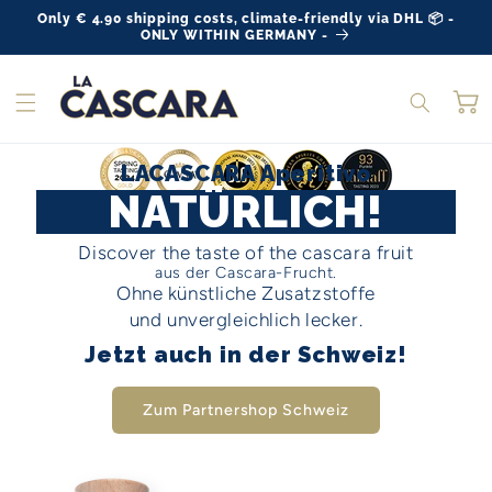
Skip to
Only € 4.90 shipping costs, climate-friendly via DHL 📦 -
content
ONLY WITHIN GERMANY -
Ca
LACASCARA Aperitivo
NATÜRLICH!
Discover the taste of the cascara fruit
aus der Cascara-Frucht.
Ohne künstliche Zusatzstoffe
und unvergleichlich lecker.
Jetzt auch in der Schweiz!
Zum Partnershop Schweiz